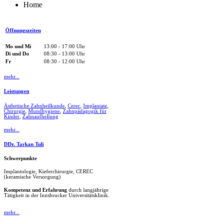
Home
Öffnungszeiten
Mo und Mi
13:00 - 17:00 Uhr
Di und Do
08:30 - 13:00 Uhr
Fr
08:30 - 12:00 Uhr
mehr...
Leistungen
Ästhetische Zahnheilkunde
,
Cerec
,
Implantate
,
Chirurgie
,
Mundhygiene
,
Zahnpädagogik für
Kinder
,
Zahnaufhellung
mehr...
DDr. Tarkan Tuli
Schwerpunkte
Implantologie, Kieferchirurgie, CEREC
(keramische Versorgung)
Kompetenz und Erfahrung
durch langjährige
Tätigkeit in der Innsbrucker Universitätsklinik.
mehr...