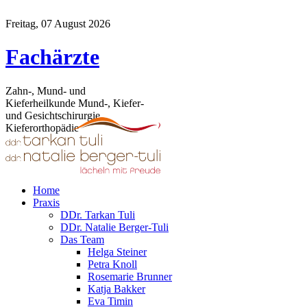
Freitag, 07 August 2026
Fachärzte
Zahn-, Mund- und
Kieferheilkunde Mund-, Kiefer-
und Gesichtschirurgie
Kieferorthopädie
Home
Praxis
DDr. Tarkan Tuli
DDr. Natalie Berger-Tuli
Das Team
Helga Steiner
Petra Knoll
Rosemarie Brunner
Katja Bakker
Eva Timin