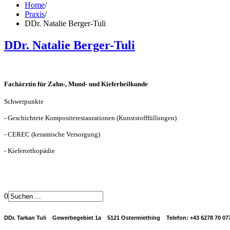
Home
/
Praxis
/
DDr. Natalie Berger-Tuli
DDr. Natalie Berger-Tuli
Fachärztin für Zahn-, Mund- und Kieferheilkunde
Schwerpunkte
- Geschichtete Kompositerestaurationen (Kunststofffüllungen)
- CEREC (keramische Versorgung)
- Kieferorthopädie
0
DDr. Tarkan Tuli Gewerbegebiet 1a 5121 Ostermiething Telefon: +43 6278 70 0